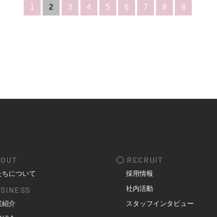
1
2
3
4
5
6
7
8
9
OUT
〇
RECRUIT
たちについて
採用情報
社内活動
SINESS
業紹介
スタッフインタビュー