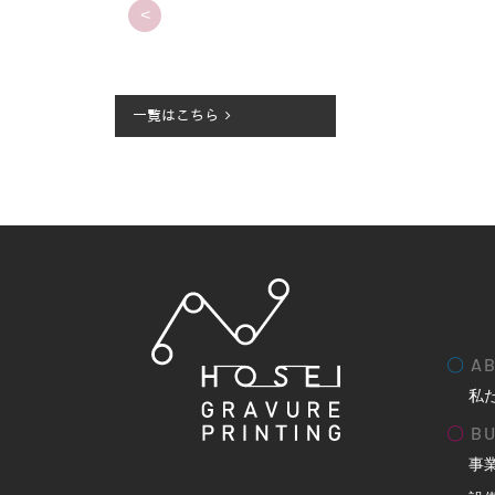
<
一覧はこちら
〇
AB
私
〇
BU
事