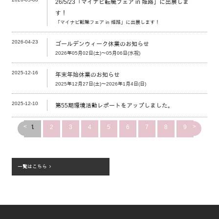
26/5/23「マイナビ転職フェア in 姫路」に出展しま
す！
「マイナビ転職フェア in 姫路」に出展します！
2026-04-23
ゴールデンウィーク休業のお知らせ
2026年05月02日(土)～05月06日(水祝)
2025-12-16
年末年始休業のお知らせ
2025年12月27日(土)～2026年1月4日(日)
2025-12-10
第55期環境活動レポートをアップしました。
<
>
1
2
3
4
5
6
7
8
9
一覧はこちら