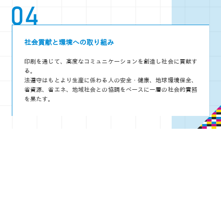
社会貢献と環境への取り組み
印刷を通じて、高度なコミュニケーションを創造し社会に貢献す
る。
法遵守はもとより生産に係わる人の安全・健康、地球環境保全、
省資源、省エネ、地域社会との協調をベースに一層の社会的責務
を果たす。
合理性の追求
5Sを徹底し、事業活動における無駄を省きコスト削減に努力す
る。
5S ― 整理／整頓／清掃／清潔／躾