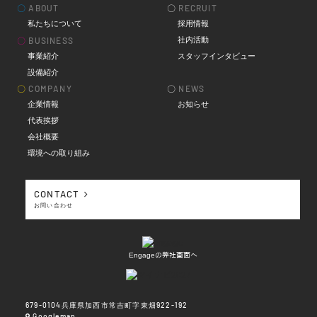
〇
ABOUT
〇
RECRUIT
私たちについて
採用情報
社内活動
〇
BUSINESS
事業紹介
スタッフインタビュー
設備紹介
〇
COMPANY
〇
NEWS
企業情報
お知らせ
代表挨拶
会社概要
環境への取り組み
CONTACT
お問い合わせ
Engageの弊社画面へ
679-0104兵庫県加西市常吉町字東畑922-192
Googlemap