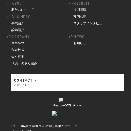
〇
ABOUT
〇
RECRUIT
私たちについて
採用情報
社内活動
〇
BUSINESS
事業紹介
スタッフインタビュー
設備紹介
〇
COMPANY
〇
NEWS
企業情報
お知らせ
代表挨拶
会社概要
環境への取り組み
CONTACT
お問い合わせ
Engageの弊社画面へ
679-0104兵庫県加西市常吉町字東畑922-192
Googlemap