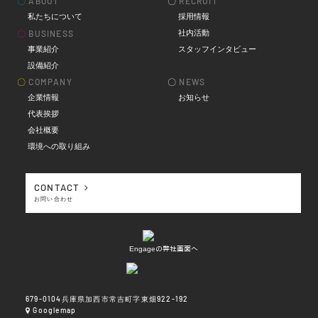
〇
ABOUT
〇
RECRUIT
私たちについて
採用情報
社内活動
〇
BUSINESS
事業紹介
スタッフインタビュー
設備紹介
〇
COMPANY
〇
NEWS
企業情報
お知らせ
代表挨拶
会社概要
環境への取り組み
CONTACT
お問い合わせ
Engageの弊社画面へ
679-0104兵庫県加西市常吉町字東畑922-192
Googlemap