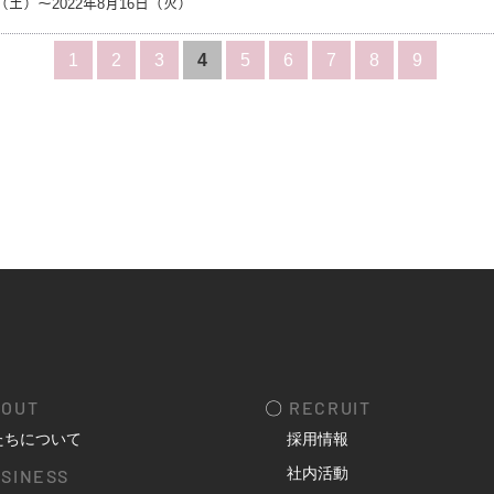
日（土）～2022年8月16日（火）
1
2
3
4
5
6
7
8
9
OUT
〇
RECRUIT
たちについて
採用情報
社内活動
SINESS