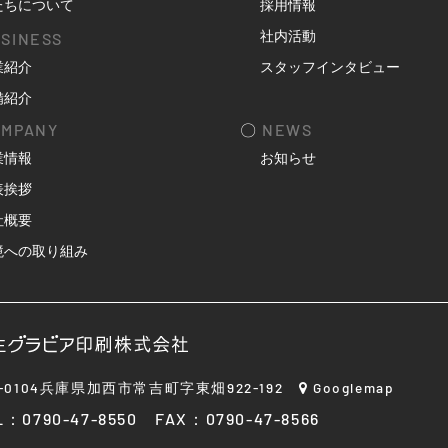
たちについて
採用情報
社内活動
SINESS
業紹介
スタッフインタビュー
備紹介
MPANY
〇
NEWS
業情報
お知らせ
表挨拶
社概要
境への取り組み
9-0104兵庫県加西市常吉町字東畑922-192
Googlemap
L：0790-47-8550 FAX：0790-47-8566