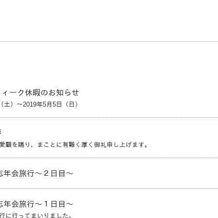
ウィーク休暇のお知らせ
日（土）～2019年5月5日（日）
拶
愛顧を賜り、まことに有難く厚く御礼申し上げます。
安忘年会旅行～２日目～
安忘年会旅行～１日目～
行に行ってまいりました。