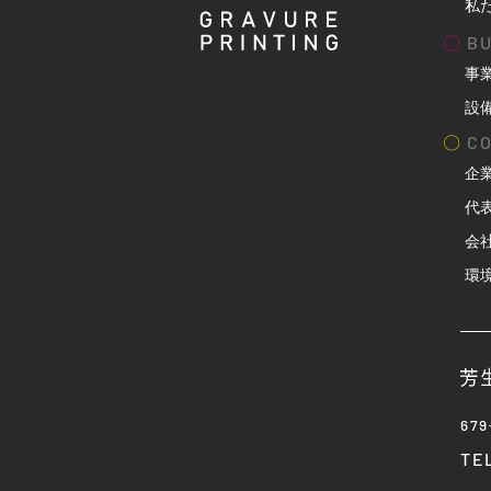
私
〇
BU
事
設
〇
CO
企
代
会
環
67
TE