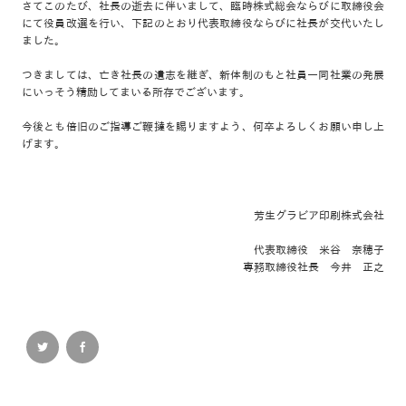
さてこのたび、社長の逝去に伴いまして、臨時株式総会ならびに取締役会
にて役員改選を行い、下記のとおり代表取締役ならびに社長が交代いたし
ました。
つきましては、亡き社長の遺志を継ぎ、新体制のもと社員一同社業の発展
にいっそう精励してまいる所存でございます。
今後とも倍旧のご指導ご鞭撻を賜りますよう、何卒よろしくお願い申し上
げます。
芳生グラビア印刷株式会社
代表取締役 米谷 奈穂子
専務取締役社長 今井 正之