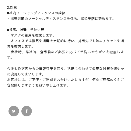
2.対策
■社内ソーシャルディスタンスの確保
・出勤者間のソーシャルディスタンスを保ち、感染予防に努めます。
■換気、消毒、手洗い等
・マスクの着用を徹底します。
・オフィスでは換気や消毒を定期的に行い、外出先でも咳エチケットや消
毒を徹底します。
・出社時、帰社時、食事前など必要に応じて手洗いやうがいを徹底しま
す。
今後も各方面からの情報収集を図り、状況に合わせて必要な対策を速やか
に実施してまいります。
お客様には、ご不便・ご迷惑をおかけいたしますが、何卒ご理解のうえご
容赦賜りますようお願い申し上げます。