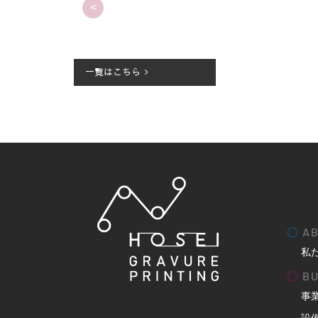
<
一覧はこちら
〇
AB
私
〇
BU
事
設