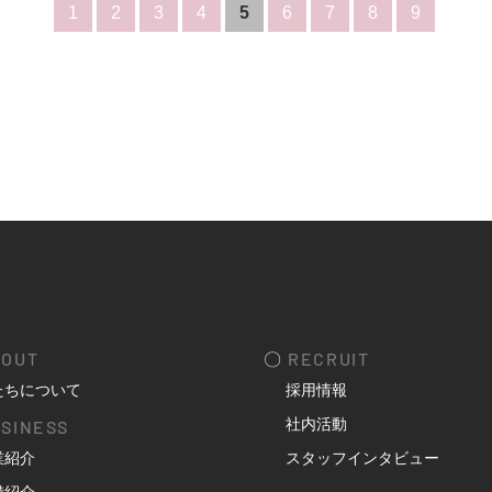
1
2
3
4
5
6
7
8
9
OUT
〇
RECRUIT
たちについて
採用情報
社内活動
SINESS
業紹介
スタッフインタビュー
備紹介